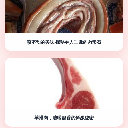
咬不动的美味 探秘令人垂涎的肉形石
羊排肉，越嚼越香的鲜嫩秘密