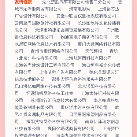
友情链接：
湖北楚胜汽车有限公司销售二分公司
晋
城市沁泽源商贸有限公司
海南电影网
上海创芯达
广告设计有限公司
安徽中联自仪测控系统有限公司
云南至尚国际旅行社有限公司
长沙图玖界文化传播有
限公司
天津市鸿捷拓鑫商贸发展有限公司
广州数
群信息科技有限公司
物通宝电子商务有限公司
天
水易联网络信息技术有限公司
厦门大锤网络科技有限
公司
泰州市榴莲网络有限公司
天气预报
青坊
（北京）科技有限公司
上海航河酉科技有限公司
上海谷尚建筑设计工程有限公司
海口恒皇裕文化传媒
有限公司
上海艾秒广告有限公司
德化县慧谱云汇
信息技术服务部
邳州宏距信息咨询服务有限公司
昆山洪亿如网络科技有限公司
北京漾阳科技有限公
司
怀远隋枫网络科技工作室
上海太好听科技有限
公司
苏州随行汇信息技术有限公司
南京帕睿格智
能装备制造有限公司
重庆洋木河科技有限公司
武
邑金盾金属制品有限公司
日照星冠橡塑制品有限公
司
揭阳艾特网络科技有限公司
南京伊泽瑞尔信息
科技有限公司
襄阳亿迅达商贸有限公司
上海赞巨
投资管理有限公司
海南九游信息技术有限公司
周