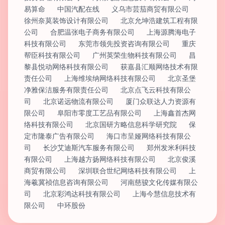
易算命
中国汽配在线
义乌市芸茄商贸有限公司
徐州奈莫装饰设计有限公司
北京允坤浩建筑工程有限
公司
合肥温张电子商务有限公司
上海源腾海电子
科技有限公司
东莞市领先投资咨询有限公司
重庆
帮臣科技有限公司
广州英荣生物科技有限公司
昌
黎县悦动网络科技有限公司
获嘉县汇顺网络技术有限
责任公司
上海维埃纳网络科技有限公司
北京圣堡
净雅保洁服务有限责任公司
北京点飞云科技有限公
司
北京诺远物流有限公司
厦门众联达人力资源有
限公司
阜阳市零度工艺品有限公司
上海鑫首杰网
络科技有限公司
北京国研方略信息科学研究院
保
定市隆泰广告有限公司
海口市呈娅网络科技有限公
司
长沙艾迪斯汽车服务有限公司
郑州发米利科技
有限公司
上海越方扬网络科技有限公司
北京俊溪
商贸有限公司
深圳联合世纪网络科技有限公司
上
海羲冀祯信息咨询有限公司
河南慈骏文化传媒有限公
司
北京彩鸿达科技有限公司
上海今慧信息技术有
限公司
中环股份