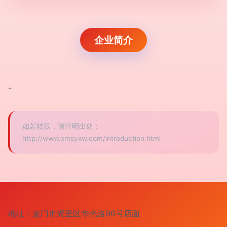
企业简介
-
如若转载，请注明出处：
http://www.xmsyxw.com/introduction.html
地址：厦门市湖里区华光路96号店面