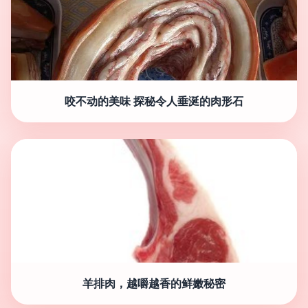
咬不动的美味 探秘令人垂涎的肉形石
羊排肉，越嚼越香的鲜嫩秘密