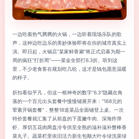
一边吃着热气腾腾的火锅，一边听着现场乐队的歌
声，这种边吃边乐的美妙体验即将在你的城市真实上
演。即日起，火锅店“某家鲜香涮”将正式启幕为期一
周的疯狂“打折周”——菜金全部打6.3折。听到这
里，不少老食客在规划吃几轮，这才是钱包愿意温暖
的样子。
折扣看似平凡，但这一根神奇的数字“6.3”隐藏在角
落的一个百元出头套餐中慢慢铺展开来：“168元的
荤素开锅套餐”，整整18道菜品全面铺登上桌。一次
特价套餐就汇集了从前盘的下蛋嫩牛肉、深海炸弹
虾、厚切五花肉两盘冷专供至全熟的滋补滋补蟹棒香
菜丸子。蔬菜栏里依旧活力新生包顺大叶令绿洗菜绿