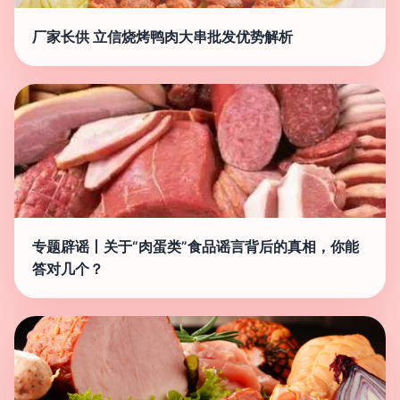
厂家长供 立信烧烤鸭肉大串批发优势解析
专题辟谣丨关于“肉蛋类”食品谣言背后的真相，你能
答对几个？